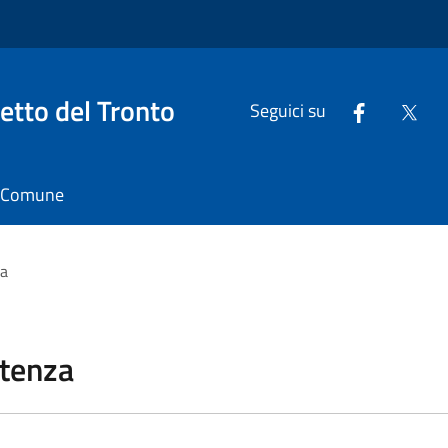
tto del Tronto
Seguici su
il Comune
za
stenza