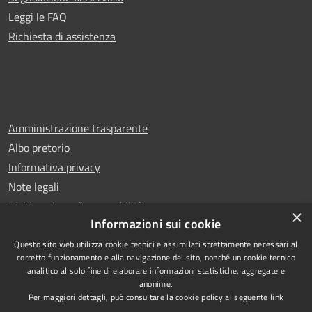
Leggi le FAQ
Richiesta di assistenza
Amministrazione trasparente
Albo pretorio
Informativa privacy
Note legali
Dichiarazione di accessibilità
×
Informazioni sui cookie
Questo sito web utilizza cookie tecnici e assimilati strettamente necessari al
corretto funzionamento e alla navigazione del sito, nonché un cookie tecnico
analitico al solo fine di elaborare informazioni statistiche, aggregate e
RSS
Copyright © 2025 Comune di
anonime.
Accessibilità
San Benedetto del Tronto
Per maggiori dettagli, può consultare la cookie policy al seguente
link