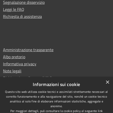
Segnalazione disservizio
Leggi le FAQ
Richiesta di assistenza
Amministrazione trasparente
Albo pretorio
Informativa privacy
Note legali
Dichiarazione di accessibilità
×
Informazioni sui cookie
Questo sito web utilizza cookie tecnici e assimilati strettamente necessari al
corretto funzionamento e alla navigazione del sito, nonché un cookie tecnico
analitico al solo fine di elaborare informazioni statistiche, aggregate e
RSS
Copyright © 2025 Comune di
anonime.
Accessibilità
San Benedetto del Tronto
Per maggiori dettagli, può consultare la cookie policy al seguente
link