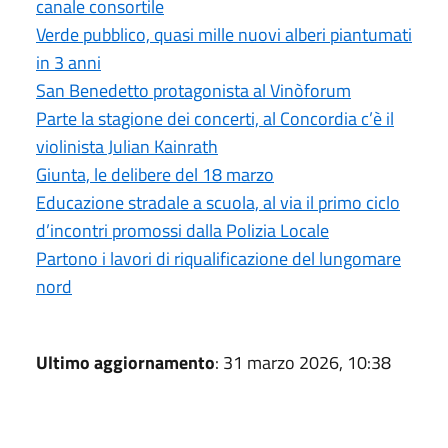
canale consortile
Verde pubblico, quasi mille nuovi alberi piantumati
in 3 anni
San Benedetto protagonista al Vinòforum
Parte la stagione dei concerti, al Concordia c’è il
violinista Julian Kainrath
Giunta, le delibere del 18 marzo
Educazione stradale a scuola, al via il primo ciclo
d’incontri promossi dalla Polizia Locale
Partono i lavori di riqualificazione del lungomare
nord
Ultimo aggiornamento
: 31 marzo 2026, 10:38