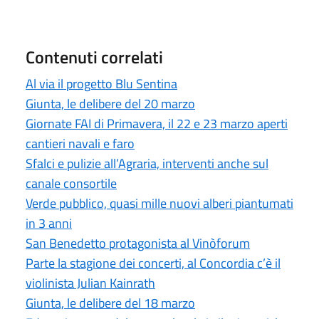
Contenuti correlati
Al via il progetto Blu Sentina
Giunta, le delibere del 20 marzo
Giornate FAI di Primavera, il 22 e 23 marzo aperti
cantieri navali e faro
Sfalci e pulizie all’Agraria, interventi anche sul
canale consortile
Verde pubblico, quasi mille nuovi alberi piantumati
in 3 anni
San Benedetto protagonista al Vinòforum
Parte la stagione dei concerti, al Concordia c’è il
violinista Julian Kainrath
Giunta, le delibere del 18 marzo