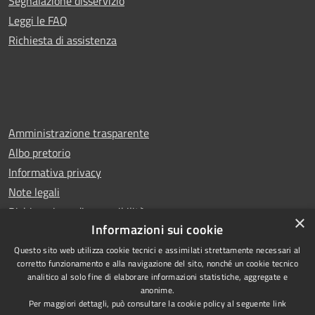
Segnalazione disservizio
Leggi le FAQ
Richiesta di assistenza
Amministrazione trasparente
Albo pretorio
Informativa privacy
Note legali
Dichiarazione di accessibilità
×
Informazioni sui cookie
Questo sito web utilizza cookie tecnici e assimilati strettamente necessari al
corretto funzionamento e alla navigazione del sito, nonché un cookie tecnico
analitico al solo fine di elaborare informazioni statistiche, aggregate e
RSS
Copyright © 2025 Comune di
anonime.
Accessibilità
San Benedetto del Tronto
Per maggiori dettagli, può consultare la cookie policy al seguente
link