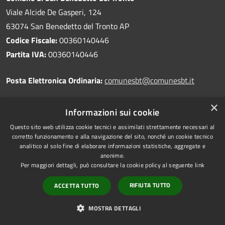
Viale Alcide De Gasperi, 124
63074 San Benedetto del Tronto AP
Codice Fiscale:
00360140446
Partita IVA:
00360140446
Posta Elettronica Ordinaria:
comunesbt@comunesbt.it
×
Posta Elettronica Certificata:
Informazioni sui cookie
Questo sito web utilizza cookie tecnici e assimilati strettamente necessari al
protocollo@cert-sbt.it
corretto funzionamento e alla navigazione del sito, nonché un cookie tecnico
analitico al solo fine di elaborare informazioni statistiche, aggregate e
anonime.
Per maggiori dettagli, può consultare la cookie policy al seguente
link
Centralino Unico:
0735 7941
RIFIUTA TUTTO
ACCETTA TUTTO
MOSTRA DETTAGLI