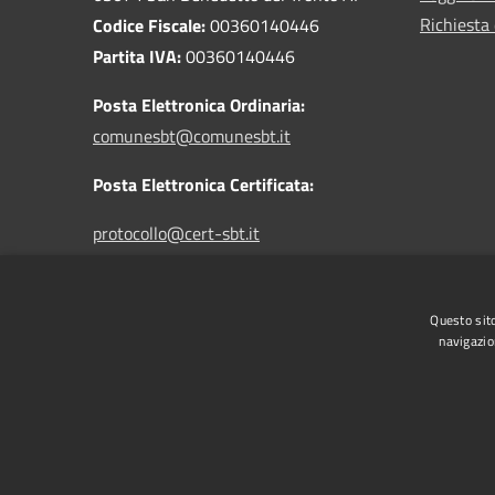
Richiesta 
Codice Fiscale:
00360140446
Partita IVA:
00360140446
Posta Elettronica Ordinaria:
comunesbt@comunesbt.it
Posta Elettronica Certificata:
protocollo@cert-sbt.it
Questo sito
Centralino Unico:
0735 7941
navigazio
RSS
Accessibilità
Privacy
Cookie
Mappa de