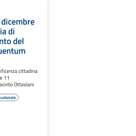
 dicembre
ia di
nto del
ruentum
ficenza cittadina
le 11
acinto Ottaviani
tuzionale