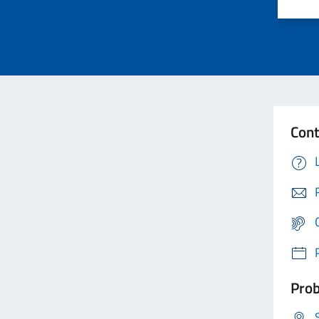
Cont
Prob