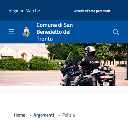
Salta al contenuto principale
|
Regione Marche
Accedi all'area personale
Comune di San
Benedetto del
Tronto
Home
>
Argomenti
>
Polizia