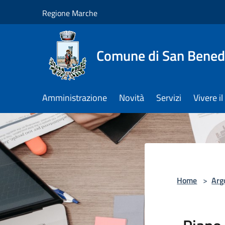
Salta al contenuto principale
Regione Marche
Comune di San Benede
Amministrazione
Novità
Servizi
Vivere 
Home
>
Arg