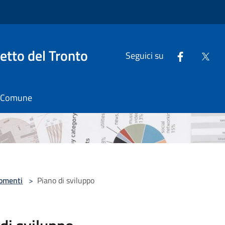
tto del Tronto
Seguici su
il Comune
omenti
>
Piano di sviluppo