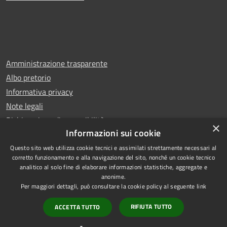
Amministrazione trasparente
Albo pretorio
Informativa privacy
Note legali
Dichiarazione di accessibilità
×
Informazioni sui cookie
Questo sito web utilizza cookie tecnici e assimilati strettamente necessari al
corretto funzionamento e alla navigazione del sito, nonché un cookie tecnico
analitico al solo fine di elaborare informazioni statistiche, aggregate e
RSS
Copyright © 2025 Comune di
anonime.
Accessibilità
San Benedetto del Tronto
Per maggiori dettagli, può consultare la cookie policy al seguente
link
Privacy
Municipium
Powered by
|
RIFIUTA TUTTO
ACCETTA TUTTO
Cookie
Accesso redazione