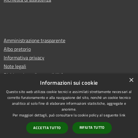
Amministrazione trasparente
Albo pretorio
Informativa privacy
Note legali
Dichiarazione di accessibilità
×
Informazioni sui cookie
Questo sito web utilizza cookie tecnici e assimilati strettamente necessari al
corretto funzionamento e alla navigazione del sito, nonché un cookie tecnico
analitico al solo fine di elaborare informazioni statistiche, aggregate e
RSS
Copyright © 2025 Comune di
anonime.
Accessibilità
San Benedetto del Tronto
Per maggiori dettagli, può consultare la cookie policy al seguente
link
Privacy
Municipium
Powered by
|
RIFIUTA TUTTO
ACCETTA TUTTO
Cookie
Accesso redazione