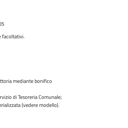
05
 facoltativi.
ruttoria mediante bonifico
vizio di Tesoreria Comunale;
rializzata (vedere modello).