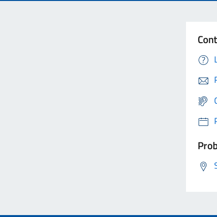
Cont
Prob