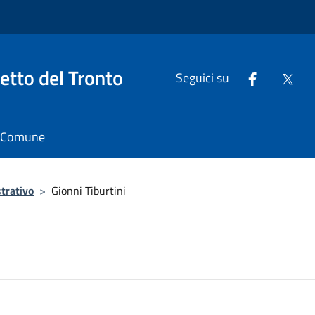
tto del Tronto
Seguici su
il Comune
trativo
>
Gionni Tiburtini