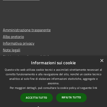
Amministrazione trasparente
Albo pretorio
Informativa privacy
Note legali
Dichiarazione di accessibilità
×
Informazioni sui cookie
Questo sito web utilizza cookie tecnici e assimilati strettamente necessari al
corretto funzionamento e alla navigazione del sito, nonché un cookie tecnico
analitico al solo fine di elaborare informazioni statistiche, aggregate e
RSS
Copyright © 2025 Comune di
anonime.
Accessibilità
San Benedetto del Tronto
Per maggiori dettagli, può consultare la cookie policy al seguente
link
Privacy
Municipium
Powered by
|
RIFIUTA TUTTO
ACCETTA TUTTO
Cookie
Accesso redazione