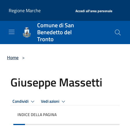
Salta al contenuto principale
|
Regione Marche
Accedi all'area personale
Comune di San
Benedetto del
Tronto
Home
>
Giuseppe Massetti
Condividi
Vedi azioni
INDICE DELLA PAGINA