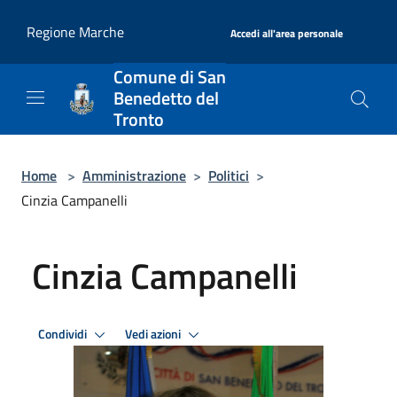
Salta al contenuto principale
|
Regione Marche
Accedi all'area personale
Comune di San
Benedetto del
Tronto
Home
>
Amministrazione
>
Politici
>
Cinzia Campanelli
Cinzia Campanelli
Condividi
Vedi azioni