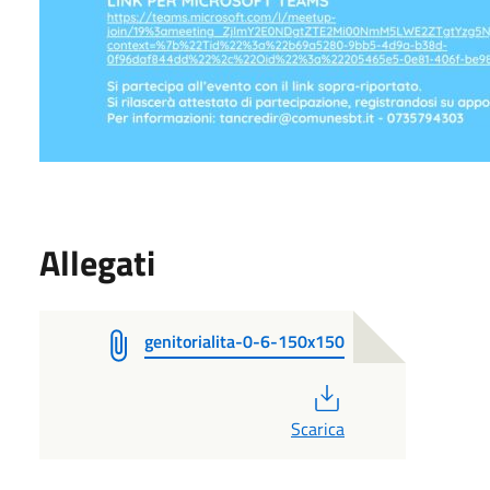
Allegati
genitorialita-0-6-150x150
PDF
Scarica