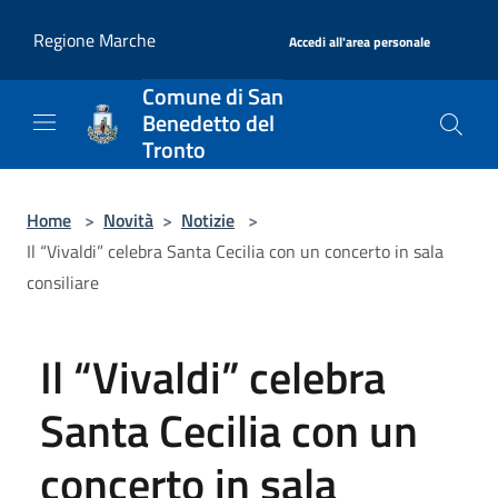
Salta al contenuto principale
|
Regione Marche
Accedi all'area personale
Comune di San
Benedetto del
Tronto
Home
>
Novità
>
Notizie
>
Il “Vivaldi” celebra Santa Cecilia con un concerto in sala
consiliare
Il “Vivaldi” celebra
Santa Cecilia con un
concerto in sala