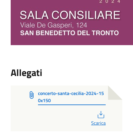
Allegati
concerto-santa-cecilia-2024-15
0x150
PDF
Scarica