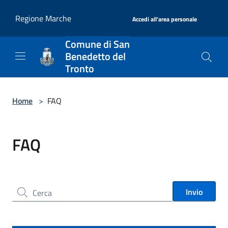
Salta al contenuto principale
|
Regione Marche
Accedi all'area personale
Comune di San
Benedetto del
Tronto
Home
>
FAQ
FAQ
Cerca nel sito
Invio